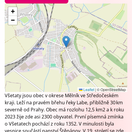
+
−
Leaflet
|
© OpenStreetMap
Všetaty jsou obec v okrese Mělník ve Středočeském
kraji. Leží na pravém břehu řeky Labe, přibližně 30 km
severně od Prahy. Obec má rozlohu 12,5 km2 a k roku
2023 žije zde asi 2300 obyvatel. První písemná zmínka
o Všetatech pochází z roku 1352. V minulosti byla
vesnice součástí panství Štěpánov. V 19. století se zde