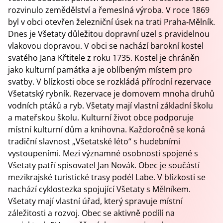
rozvinulo zemědělství a řemeslná výroba. V roce 1869
byl v obci otevřen železniční úsek na trati Praha‑Mělník.
Dnes je Všetaty důležitou dopravní uzel s pravidelnou
vlakovou dopravou. V obci se nachází barokní kostel
svatého Jana Křtitele z roku 1735. Kostel je chráněn
jako kulturní památka a je oblíbeným místem pro
svatby. V blízkosti obce se rozkládá přírodní rezervace
Všetatský rybník. Rezervace je domovem mnoha druhů
vodních ptáků a ryb. Všetaty mají vlastní základní školu
a mateřskou školu. Kulturní život obce podporuje
místní kulturní dům a knihovna. Každoročně se koná
tradiční slavnost „Všetatské léto“ s hudebními
vystoupeními. Mezi významné osobnosti spojené s
Všetaty patří spisovatel Jan Novák. Obec je součástí
mezikrajské turistické trasy podél Labe. V blízkosti se
nachází cyklostezka spojující Všetaty s Mělníkem.
Všetaty mají vlastní úřad, který spravuje místní
záležitosti a rozvoj. Obec se aktivně podílí na