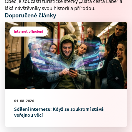
Obec je součástí turistické stezky „Zlatá cesta Labe“ a
láká návštěvníky svou historií a přírodou.
Doporučené články
internet připojení
04. 08. 2026
Sdílení internetu: Když se soukromí stává
veřejnou věcí