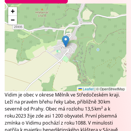
+
−
Leaflet
|
© OpenStreetMap
Vidim je obec v okrese Mělník ve Středočeském kraji.
Leží na pravém břehu řeky Labe, přibližně 30 km
severně od Prahy. Obec má rozlohu 13,5 km² a k
roku 2023 žije zde asi 1 200 obyvatel. První písemná
zmínka o Vidimu pochází z roku 1088. V minulosti
patřila k majetku benediktinského kláštera v Sázavě.