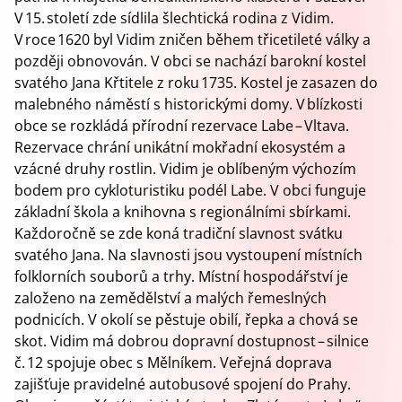
V 15. století zde sídlila šlechtická rodina z Vidim.
V roce 1620 byl Vidim zničen během třicetileté války a
později obnovován. V obci se nachází barokní kostel
svatého Jana Křtitele z roku 1735. Kostel je zasazen do
malebného náměstí s historickými domy. V blízkosti
obce se rozkládá přírodní rezervace Labe – Vltava.
Rezervace chrání unikátní mokřadní ekosystém a
vzácné druhy rostlin. Vidim je oblíbeným výchozím
bodem pro cykloturistiku podél Labe. V obci funguje
základní škola a knihovna s regionálními sbírkami.
Každoročně se zde koná tradiční slavnost svátku
svatého Jana. Na slavnosti jsou vystoupení místních
folklorních souborů a trhy. Místní hospodářství je
založeno na zemědělství a malých řemeslných
podnicích. V okolí se pěstuje obilí, řepka a chová se
skot. Vidim má dobrou dopravní dostupnost – silnice
č. 12 spojuje obec s Mělníkem. Veřejná doprava
zajišťuje pravidelné autobusové spojení do Prahy.