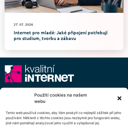
27. 07. 2026
Internet pro mladé: Jaké připojení potřebují
pro studium, tvorbu a zábavu
E-mail:
info@kvalitni-internet.cz
Použití cookies na našem
webu
Stanovy
pobočného spolku Kvalitní internet ICTP, z.s.
Cenový výměr pobočného spolku Kvalitní internet ICTP, z.s.
Tento web používá cookies, aby Vám poskytl co nejlepší zážitek při jeho
používání. Některé z těchto cookies jsou nezbytné pro fungování webu,
Přihlášení k odběru newsletteru
jiné nám pomáhají analyzovat jeho využití a vylepšovat jej.