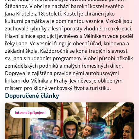
Štěpánov. V obci se nachází barokní kostel svatého
Jana Křtitele z 18. století. Kostel je chráněn jako
kulturní památka a je dominantou vesnice. V okolí jsou
zachovalé rybníky a lesní porosty vhodné pro rekreaci.
Hlavní silnice spojující Jeviněves s Mělníkem vede podél
řeky Labe. Ve vesnici funguje obecní úřad, knihovna a
základní škola. Každoročně se koná tradiční slavnost
sv. Jana s hudebním programem. V obci působí několik
zemědělských podniků a malých řemeslných dílen.
Doprava je zajištěna pravidelnými autobusovými
linkami do Mělníka a Prahy. Jeviněves je oblíbeným
místem pro klidný venkovský život a turistiku.
Doporučené články
internet připojení