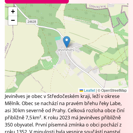
+
−
Leaflet
|
© OpenStreetMap
Jeviněves je obec v Středočeském kraji, leží v okrese
Mělník. Obec se nachází na pravém břehu řeky Labe,
asi 30 km severně od Prahy. Celková rozloha obce činí
přibližně 7,5 km². K roku 2023 má Jeviněves přibližně
350 obyvatel. První písemná zmínka o obci pochází z
roku 1352. V minulosti byla vesnice součástí panství