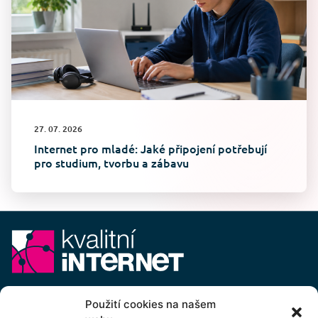
27. 07. 2026
Internet pro mladé: Jaké připojení potřebují
pro studium, tvorbu a zábavu
E-mail:
info@kvalitni-internet.cz
Použití cookies na našem