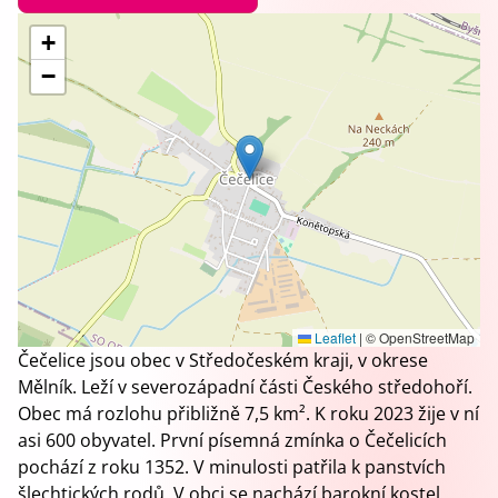
+
−
Leaflet
|
© OpenStreetMap
Čečelice jsou obec v Středočeském kraji, v okrese
Mělník. Leží v severozápadní části Českého středohoří.
Obec má rozlohu přibližně 7,5 km². K roku 2023 žije v ní
asi 600 obyvatel. První písemná zmínka o Čečelicích
pochází z roku 1352. V minulosti patřila k panstvích
šlechtických rodů. V obci se nachází barokní kostel