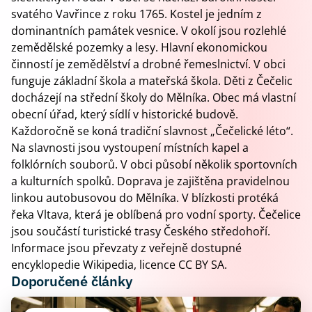
svatého Vavřince z roku 1765. Kostel je jedním z
dominantních památek vesnice. V okolí jsou rozlehlé
zemědělské pozemky a lesy. Hlavní ekonomickou
činností je zemědělství a drobné řemeslnictví. V obci
funguje základní škola a mateřská škola. Děti z Čečelic
docházejí na střední školy do Mělníka. Obec má vlastní
obecní úřad, který sídlí v historické budově.
Každoročně se koná tradiční slavnost „Čečelické léto“.
Na slavnosti jsou vystoupení místních kapel a
folklórních souborů. V obci působí několik sportovních
a kulturních spolků. Doprava je zajištěna pravidelnou
linkou autobusovou do Mělníka. V blízkosti protéká
řeka Vltava, která je oblíbená pro vodní sporty. Čečelice
jsou součástí turistické trasy Českého středohoří.
Informace jsou převzaty z veřejně dostupné
encyklopedie Wikipedia, licence CC BY SA.
Doporučené články