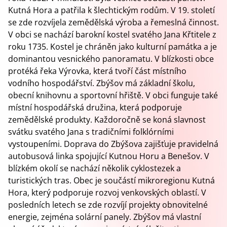
Kutná Hora a patřila k šlechtickým rodům. V 19. století
se zde rozvíjela zemědělská výroba a řemeslná činnost.
V obci se nachází barokní kostel svatého Jana Křtitele z
roku 1735. Kostel je chráněn jako kulturní památka a je
dominantou vesnického panoramatu. V blízkosti obce
protéká řeka Výrovka, která tvoří část místního
vodního hospodářství. Zbýšov má základní školu,
obecní knihovnu a sportovní hřiště. V obci funguje také
místní hospodářská družina, která podporuje
zemědělské produkty. Každoročně se koná slavnost
svátku svatého Jana s tradičními folklórními
vystoupeními. Doprava do Zbýšova zajišťuje pravidelná
autobusová linka spojující Kutnou Horu a Benešov. V
blízkém okolí se nachází několik cyklostezek a
turistických tras. Obec je součástí mikroregionu Kutná
Hora, který podporuje rozvoj venkovských oblastí. V
posledních letech se zde rozvíjí projekty obnovitelné
energie, zejména solární panely. Zbýšov má vlastní