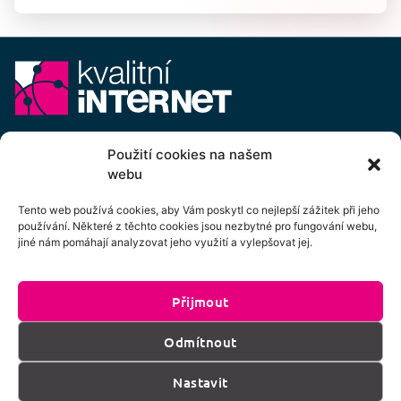
E-mail:
info@kvalitni-internet.cz
Použití cookies na našem
webu
Stanovy
pobočného spolku Kvalitní internet ICTP, z.s.
Cenový výměr pobočného spolku Kvalitní internet ICTP, z.s.
Tento web používá cookies, aby Vám poskytl co nejlepší zážitek při jeho
používání. Některé z těchto cookies jsou nezbytné pro fungování webu,
Přihlášení k odběru newsletteru
jiné nám pomáhají analyzovat jeho využití a vylepšovat jej.
Přijmout
Kliknutím na tlačítko souhlasíte se zpracováním
Odmítnout
os. údajů dle podmínek uvedených
zde
.
Nastavit