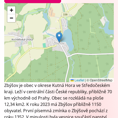
+
−
Leaflet
|
© OpenStreetMap
Zbýšov je obec v okrese Kutná Hora ve Středočeském
kraji. Leží v centrální části České republiky, přibližně 70
km východně od Prahy. Obec se rozkládá na ploše
12,34 km2. K roku 2023 má Zbýšov přibližně 1150
obyvatel. První písemná zmínka o Zbýšově pochází z
roku 1352. V minulosti byla vesnice součástí panství