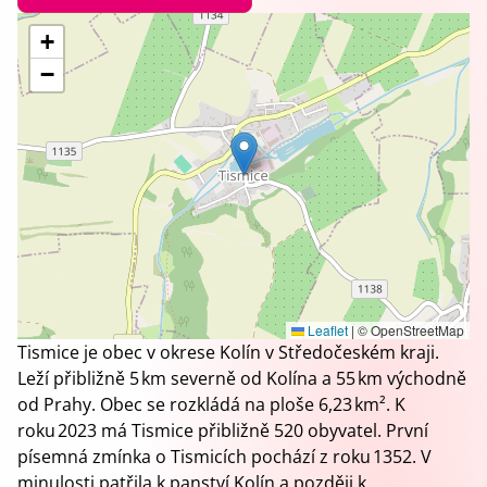
+
−
Leaflet
|
© OpenStreetMap
Tismice je obec v okrese Kolín v Středočeském kraji.
Leží přibližně 5 km severně od Kolína a 55 km východně
od Prahy. Obec se rozkládá na ploše 6,23 km². K
roku 2023 má Tismice přibližně 520 obyvatel. První
písemná zmínka o Tismicích pochází z roku 1352. V
minulosti patřila k panství Kolín a později k