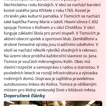
šlechtickému rodu Kinských. V obci se nachází barokní
kostel svatého Jana Křtitele z roku 1765. Kostel je
chráněn jako kulturní památka. V Tismicích se nachází
také kaplička Panny Marie v údolí. Hlavní silnice č. 602
spojuje Tismice s Kolínem a s obcí Chotěšov. V obci
funguje základní škola pro první stupeň. V Tismicích je
aktivní obecní spolek a sportovní klub. Zemědělství a
drobné řemeslné výroby jsou tradičními odvětvími. V
okolí se nachází několik rybníků vhodných k rekreaci.
Na území obce probíhá každoroční slavnost sv. Jana.
Tismice je součástí mikroregionu Kolín. Obec má
vlastní rozpočet a samosprávu s radou a starostou. V
posledních letech se rozvíjí infrastruktura a výstavba
rodinných domů. Doprava je zajištěna pravidelnou
autobusovou linkou do Kolína. Tismice je oblíbeným
místem pro klidný venkovský život v blízkosti města.
Doporučené články