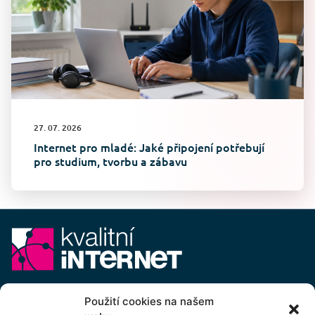
27. 07. 2026
Internet pro mladé: Jaké připojení potřebují
pro studium, tvorbu a zábavu
E-mail:
info@kvalitni-internet.cz
Použití cookies na našem