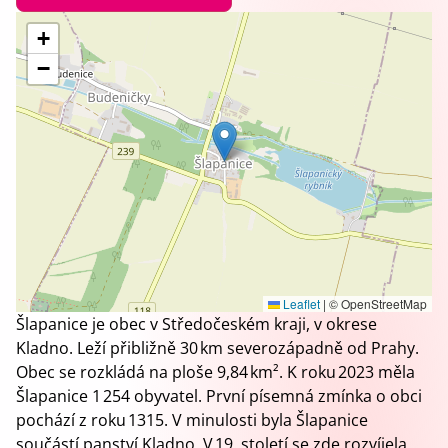
+
−
Leaflet
|
© OpenStreetMap
Šlapanice je obec v Středočeském kraji, v okrese
Kladno. Leží přibližně 30 km severozápadně od Prahy.
Obec se rozkládá na ploše 9,84 km². K roku 2023 měla
Šlapanice 1 254 obyvatel. První písemná zmínka o obci
pochází z roku 1315. V minulosti byla Šlapanice
součástí panství Kladno. V 19. století se zde rozvíjela