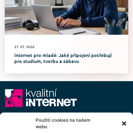
27. 07. 2026
Internet pro mladé: Jaké připojení potřebují
pro studium, tvorbu a zábavu
E-mail:
info@kvalitni-internet.cz
Použití cookies na našem
webu
Stanovy
pobočného spolku Kvalitní internet ICTP, z.s.