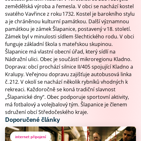
zemědělská výroba a řemesla. V obci se nachází kostel
svatého Vavřince z roku 1732. Kostel je barokního stylu
a je chráněnou kulturní památkou. Další významnou
památkou je zámek Šlapanice, postavený v 18. století.
Zámek byl v minulosti sídlem šlechtického rodu. V obci
funguje základní škola s mateřskou skupinou.
Šlapanice má vlastní obecní úřad, který sídlí na
Nádražní ulici. Obec je součástí mikroregionu Kladno.
Doprava: obcí prochází silnice II/405 spojující Kladno a
Kralupy. Veřejnou dopravu zajišťuje autobusová linka
č. 212. V okolí se nachází několik rybníků vhodných k
rekreaci. Každoročně se koná tradiční slavnost
„Šlapanické dny“. Obec podporuje sportovní aktivity,
má fotbalový a volejbalový tým. Šlapanice je členem
sdružení obcí Středočeského kraje.
Doporučené články
internet připojení