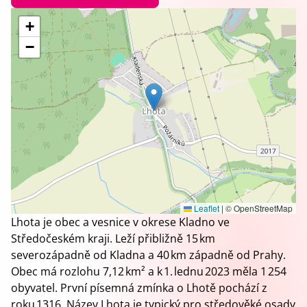
+
−
Leaflet
|
© OpenStreetMap
Lhota je obec a vesnice v okrese Kladno ve
Středočeském kraji. Leží přibližně 15 km
severozápadně od Kladna a 40 km západně od Prahy.
Obec má rozlohu 7,12 km² a k 1. lednu 2023 měla 1 254
obyvatel. První písemná zmínka o Lhotě pochází z
roku 1316. Název Lhota je typický pro středověké osady