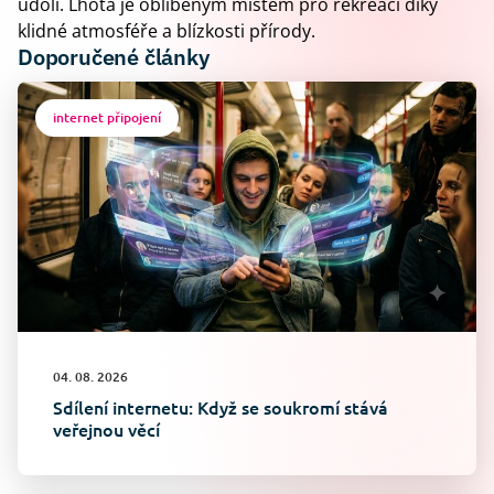
údolí. Lhota je oblíbeným místem pro rekreaci díky
klidné atmosféře a blízkosti přírody.
Doporučené články
internet připojení
04. 08. 2026
Sdílení internetu: Když se soukromí stává
veřejnou věcí