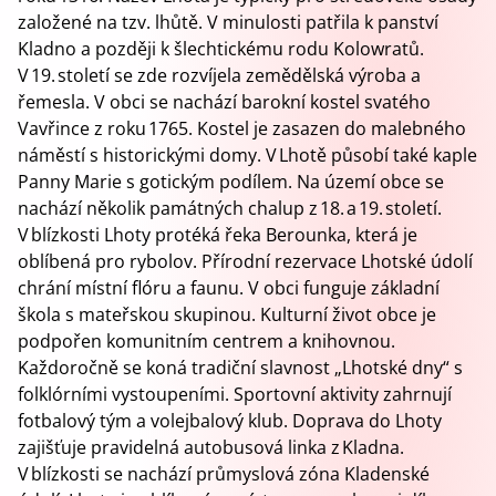
založené na tzv. lhůtě. V minulosti patřila k panství
Kladno a později k šlechtickému rodu Kolowratů.
V 19. století se zde rozvíjela zemědělská výroba a
řemesla. V obci se nachází barokní kostel svatého
Vavřince z roku 1765. Kostel je zasazen do malebného
náměstí s historickými domy. V Lhotě působí také kaple
Panny Marie s gotickým podílem. Na území obce se
nachází několik památných chalup z 18. a 19. století.
V blízkosti Lhoty protéká řeka Berounka, která je
oblíbená pro rybolov. Přírodní rezervace Lhotské údolí
chrání místní flóru a faunu. V obci funguje základní
škola s mateřskou skupinou. Kulturní život obce je
podpořen komunitním centrem a knihovnou.
Každoročně se koná tradiční slavnost „Lhotské dny“ s
folklórními vystoupeními. Sportovní aktivity zahrnují
fotbalový tým a volejbalový klub. Doprava do Lhoty
zajišťuje pravidelná autobusová linka z Kladna.
V blízkosti se nachází průmyslová zóna Kladenské