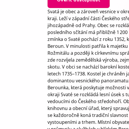
Svatá je obec a zároveň vesnice v o
kraji. Leží v západní části Českého st
jihozápadně od Prahy. Obec se rozklá
posledního sčítání má přibližně 1 200
zmínka o Svaté pochází z roku 1352, k
Beroun. V minulosti patřila k majetku
Rožmitálu a později k církevnímu sprá
zde rozvíjela zemědělská výroba, zej
skotu. V obci se nachází barokní kost
letech 1735–1738. Kostel je chráněn j
dominantou vesnického panoramatu. V
Berounka, která poskytuje možnosti 
okraji Svaté se rozkládá lesní úsek s 
vedoucími do Českého středohoří. Ob
knihovnu a obecní úřad, který spravuje
se každoročně koná tradiční slavnost „
vystoupeními a trhem. Místní obyvat