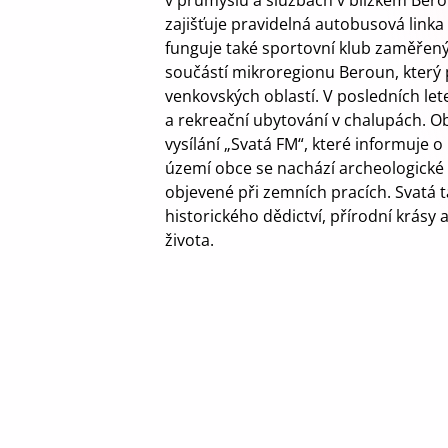
v průmyslu a službách v blízkém Bero
zajišťuje pravidelná autobusová linka
funguje také sportovní klub zaměřený n
součástí mikroregionu Beroun, který
venkovských oblastí. V posledních lete
a rekreační ubytování v chalupách. O
vysílání „Svatá FM“, které informuje 
území obce se nachází archeologické 
objevené při zemních pracích. Svatá 
historického dědictví, přírodní krásy
života.