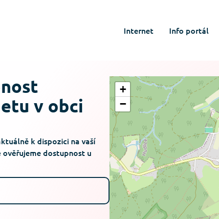
Internet
Info portál
pnost
+
netu v obci
−
aktuálně k dispozici na vaší
le ověřujeme dostupnost u