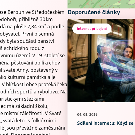
Doporučené články
krese Beroun ve Středočeském
ředohoří, přibližně 30 km
dá na ploše 7,84 km² a podle
internet připojení
 obyvatel. První písemná
dy byla součástí panství
 šlechtického rodu z
vnímu území. V 19. století se
ména pěstování obilí a chov
el svaté Anny, postavený v
ako kulturní památka a je
 blízkosti obce protéká řeka
vodních sportů a rybolovu. Na
turistickými stezkami
ec má základní školu,
 místní záležitosti. V Svaté
04. 08. 2026
Svatá léto“ s folklórními
Sdílení internetu: Když se
elé jsou převážně zaměstnáni