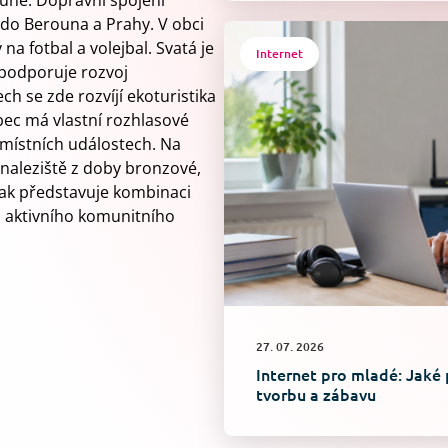
uně. Dopravní spojení
 do Berouna a Prahy. V obci
a fotbal a volejbal. Svatá je
Internet
 podporuje rozvoj
ch se zde rozvíjí ekoturistika
bec má vlastní rozhlasové
o místních událostech. Na
naleziště z doby bronzové,
tak představuje kombinaci
 a aktivního komunitního
27. 07. 2026
Internet pro mladé: Jaké 
tvorbu a zábavu