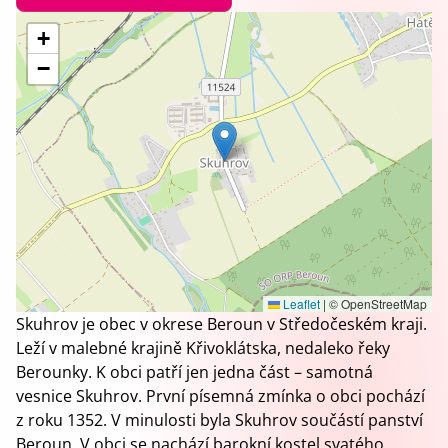
+
−
Leaflet
|
© OpenStreetMap
Skuhrov je obec v okrese Beroun v Středočeském kraji.
Leží v malebné krajině Křivoklátska, nedaleko řeky
Berounky. K obci patří jen jedna část – samotná
vesnice Skuhrov. První písemná zmínka o obci pochází
z roku 1352. V minulosti byla Skuhrov součástí panství
Beroun. V obci se nachází barokní kostel svatého