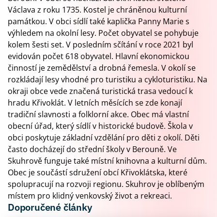
Václava z roku 1735. Kostel je chráněnou kulturní
památkou. V obci sídlí také kaplička Panny Marie s
výhledem na okolní lesy. Počet obyvatel se pohybuje
kolem šesti set. V posledním sčítání v roce 2021 byl
evidován počet 618 obyvatel. Hlavní ekonomickou
činností je zemědělství a drobná řemesla. V okolí se
rozkládají lesy vhodné pro turistiku a cykloturistiku. Na
okraji obce vede značená turistická trasa vedoucí k
hradu Křivoklát. V letních měsících se zde konají
tradiční slavnosti a folklorní akce. Obec má vlastní
obecní úřad, který sídlí v historické budově. Škola v
obci poskytuje základní vzdělání pro děti z okolí. Děti
často docházejí do střední školy v Berouně. Ve
Skuhrově funguje také místní knihovna a kulturní dům.
Obec je součástí sdružení obcí Křivoklátska, které
spolupracují na rozvoji regionu. Skuhrov je oblíbeným
místem pro klidný venkovský život a rekreaci.
Doporučené články