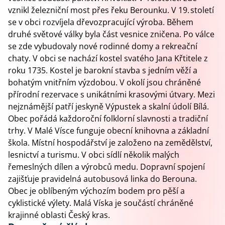
vznikl železniční most přes řeku Berounku. V 19. století
se v obci rozvíjela dřevozpracující výroba. Během
druhé světové války byla část vesnice zničena. Po válce
se zde vybudovaly nové rodinné domy a rekreační
chaty. V obci se nachází kostel svatého Jana Křtitele z
roku 1735. Kostel je barokní stavba s jedním věží a
bohatým vnitřním výzdobou. V okolí jsou chráněné
přírodní rezervace s unikátními krasovými útvary. Mezi
nejznámější patří jeskyně Výpustek a skalní údolí Bílá.
Obec pořádá každoroční folklorní slavnosti a tradiční
trhy. V Malé Vísce funguje obecní knihovna a základní
škola. Místní hospodářství je založeno na zemědělství,
lesnictví a turismu. V obci sídlí několik malých
řemeslných dílen a výrobců medu. Dopravní spojení
zajišťuje pravidelná autobusová linka do Berouna.
Obec je oblíbeným výchozím bodem pro pěší a
cyklistické výlety. Malá Víska je součástí chráněné
krajinné oblasti Český kras.