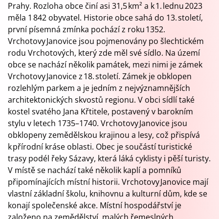
Prahy. Rozloha obce činí asi 31,5 km² a k 1. lednu 2023
měla 1 842 obyvatel. Historie obce sahá do 13. století,
první písemná zmínka pochází z roku 1352.
Vrchotovy Janovice jsou pojmenovány po šlechtickém
rodu Vrchotových, který zde měl své sídlo. Na území
obce se nachází několik památek, mezi nimi je zámek
Vrchotovy Janovice z 18. století. Zámek je obklopen
rozlehlým parkem a je jedním z nejvýznamnějších
architektonických skvostů regionu. V obci sídlí také
kostel svatého Jana Křtitele, postavený v barokním
stylu v letech 1735–1740. Vrchotovy Janovice jsou
obklopeny zemědělskou krajinou a lesy, což přispívá
k přírodní kráse oblasti. Obec je součástí turistické
trasy podél řeky Sázavy, která láká cyklisty i pěší turisty.
V místě se nachází také několik kaplí a pomníků
připomínajících místní historii. Vrchotovy Janovice mají
vlastní základní školu, knihovnu a kulturní dům, kde se
konají společenské akce. Místní hospodářství je
založeno na zemědělství, malých řemeslných