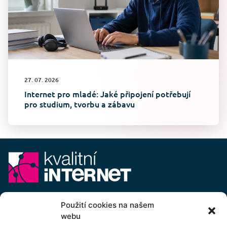
27. 07. 2026
Internet pro mladé: Jaké připojení potřebují
pro studium, tvorbu a zábavu
E-mail:
info@kvalitni-internet.cz
Použití cookies na našem
webu
Stanovy
pobočného spolku Kvalitní internet ICTP, z.s.