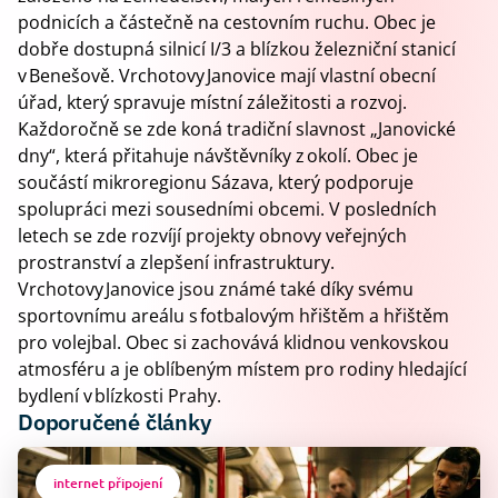
podnicích a částečně na cestovním ruchu. Obec je
dobře dostupná silnicí I/3 a blízkou železniční stanicí
v Benešově. Vrchotovy Janovice mají vlastní obecní
úřad, který spravuje místní záležitosti a rozvoj.
Každoročně se zde koná tradiční slavnost „Janovické
dny“, která přitahuje návštěvníky z okolí. Obec je
součástí mikroregionu Sázava, který podporuje
spolupráci mezi sousedními obcemi. V posledních
letech se zde rozvíjí projekty obnovy veřejných
prostranství a zlepšení infrastruktury.
Vrchotovy Janovice jsou známé také díky svému
sportovnímu areálu s fotbalovým hřištěm a hřištěm
pro volejbal. Obec si zachovává klidnou venkovskou
atmosféru a je oblíbeným místem pro rodiny hledající
bydlení v blízkosti Prahy.
Doporučené články
internet připojení