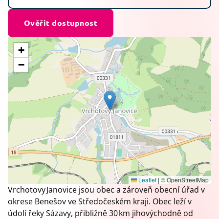
Ověřit dostupnost
+
−
Leaflet
|
© OpenStreetMap
Vrchotovy Janovice jsou obec a zároveň obecní úřad v
okrese Benešov ve Středočeském kraji. Obec leží v
údolí řeky Sázavy, přibližně 30 km jihovýchodně od