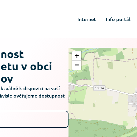
Internet
Info portál
pnost
+
netu v obci
−
šov
aktuálně k dispozici na vaší
závisle ověřujeme dostupnost