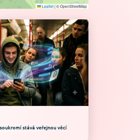
Leaflet
|
© OpenStreetMap
 soukromí stává veřejnou věcí