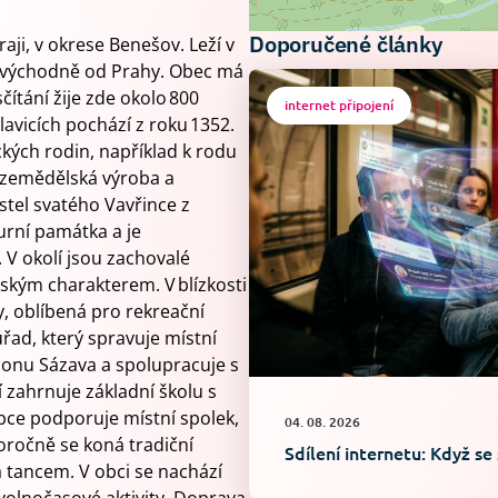
Doporučené články
aji, v okrese Benešov. Leží v
ihovýchodně od Prahy. Obec má
čítání žije zde okolo 800
internet připojení
avicích pochází z roku 1352.
ckých rodin, například k rodu
la zemědělská výroba a
stel svatého Vavřince z
turní památka a je
V okolí jsou zachovalé
vským charakterem. V blízkosti
y, oblíbená pro rekreační
úřad, který spravuje místní
gionu Sázava a spolupracuje s
í zahrnuje základní školu s
bce podporuje místní spolek,
04. 08. 2026
doročně se koná tradiční
Sdílení internetu: Když se
 tancem. V obci se nachází