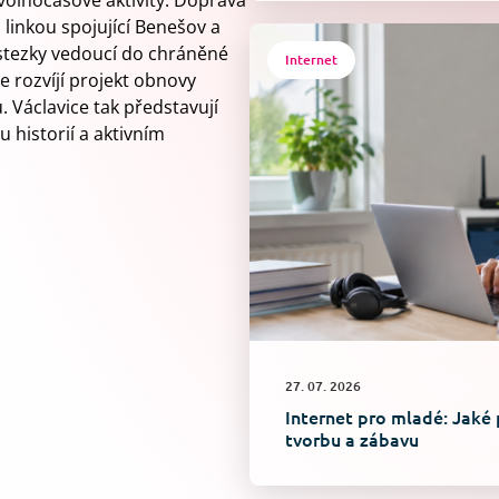
 volnočasové aktivity. Doprava
linkou spojující Benešov a
é stezky vedoucí do chráněné
Internet
se rozvíjí projekt obnovy
 Václavice tak představují
 historií a aktivním
27. 07. 2026
Internet pro mladé: Jaké 
tvorbu a zábavu