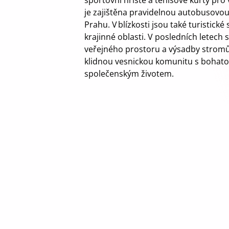
sportovní hřiště a tenisové kurty pro
je zajištěna pravidelnou autobusovou 
Prahu. V blízkosti jsou také turistick
krajinné oblasti. V posledních letech 
veřejného prostoru a výsadby stromů.
klidnou vesnickou komunitu s bohatou
společenským životem.