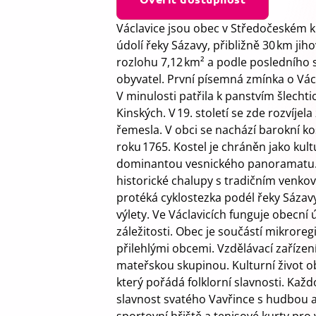
Václavice jsou obec v Středočeském kr
údolí řeky Sázavy, přibližně 30 km j
rozlohu 7,12 km² a podle posledního s
obyvatel. První písemná zmínka o Václ
V minulosti patřila k panstvím šlechti
Kinských. V 19. století se zde rozvíje
řemesla. V obci se nachází barokní ko
roku 1765. Kostel je chráněn jako kul
dominantou vesnického panoramatu. 
historické chalupy s tradičním venko
protéká cyklostezka podél řeky Sázav
výlety. Ve Václavicích funguje obecní 
záležitosti. Obec je součástí mikrore
přilehlými obcemi. Vzdělávací zařízen
mateřskou skupinou. Kulturní život o
který pořádá folklorní slavnosti. Kaž
slavnost svatého Vavřince s hudbou a