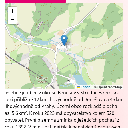
+
−
Leaflet
|
© OpenStreetMap
Ješetice je obec v okrese Benešov v Středočeském kraji.
Leží přibližně 12 km jihovýchodně od Benešova a 45 km
jihovýchodně od Prahy. Území obce rozkládá plocha
asi 5,6 km². K roku 2023 má obyvatelstvo kolem 520
obyvatel. První písemná zmínka o Ješeticích pochází z
roku 1352. V minulosti patřila k panstvích šlechtických