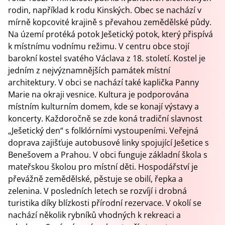
rodin, například k rodu Kinských. Obec se nachází v
mírně kopcovité krajině s převahou zemědělské půdy.
Na území protéká potok Ješetický potok, který přispívá
k místnímu vodnímu režimu. V centru obce stojí
barokní kostel svatého Václava z 18. století. Kostel je
jedním z nejvýznamnějších památek místní
architektury. V obci se nachází také kaplička Panny
Marie na okraji vesnice. Kultura je podporována
místním kulturním domem, kde se konají výstavy a
koncerty. Každoročně se zde koná tradiční slavnost
„Ješetický den“ s folklórními vystoupeními. Veřejná
doprava zajišťuje autobusové linky spojující Ješetice s
Benešovem a Prahou. V obci funguje základní škola s
mateřskou školou pro místní děti. Hospodářství je
převážně zemědělské, pěstuje se obilí, řepka a
zelenina. V posledních letech se rozvíjí i drobná
turistika díky blízkosti přírodní rezervace. V okolí se
nachází několik rybníků vhodných k rekreaci a