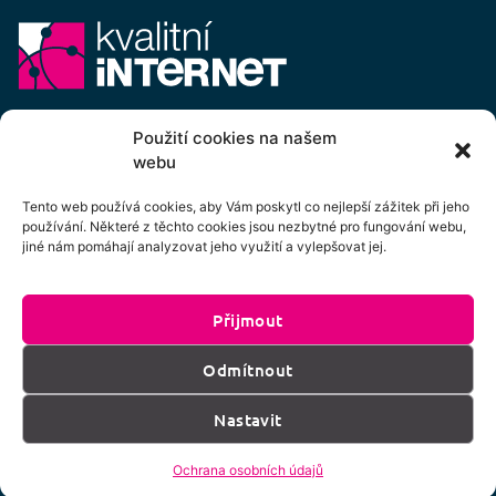
E-mail:
info@kvalitni-internet.cz
Použití cookies na našem
webu
Stanovy
pobočného spolku Kvalitní internet ICTP, z.s.
Cenový výměr pobočného spolku Kvalitní internet ICTP, z.s.
Tento web používá cookies, aby Vám poskytl co nejlepší zážitek při jeho
používání. Některé z těchto cookies jsou nezbytné pro fungování webu,
Přihlášení k odběru newsletteru
jiné nám pomáhají analyzovat jeho využití a vylepšovat jej.
Přijmout
Kliknutím na tlačítko souhlasíte se zpracováním
Odmítnout
os. údajů dle podmínek uvedených
zde
.
Nastavit
Přihlásit k odběru
Ochrana osobních údajů