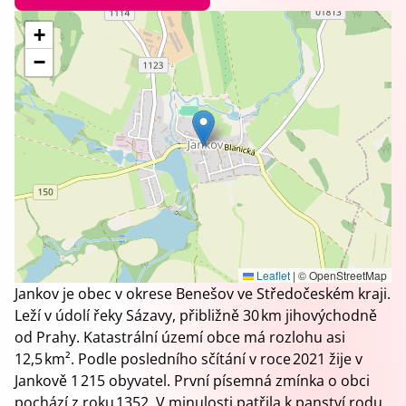
+
−
Leaflet
|
© OpenStreetMap
Jankov je obec v okrese Benešov ve Středočeském kraji.
Leží v údolí řeky Sázavy, přibližně 30 km jihovýchodně
od Prahy. Katastrální území obce má rozlohu asi
12,5 km². Podle posledního sčítání v roce 2021 žije v
Jankově 1 215 obyvatel. První písemná zmínka o obci
pochází z roku 1352. V minulosti patřila k panství rodu