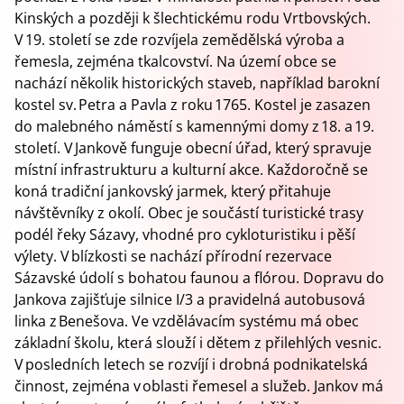
Kinských a později k šlechtickému rodu Vrtbovských.
V 19. století se zde rozvíjela zemědělská výroba a
řemesla, zejména tkalcovství. Na území obce se
nachází několik historických staveb, například barokní
kostel sv. Petra a Pavla z roku 1765. Kostel je zasazen
do malebného náměstí s kamennými domy z 18. a 19.
století. V Jankově funguje obecní úřad, který spravuje
místní infrastrukturu a kulturní akce. Každoročně se
koná tradiční jankovský jarmek, který přitahuje
návštěvníky z okolí. Obec je součástí turistické trasy
podél řeky Sázavy, vhodné pro cykloturistiku i pěší
výlety. V blízkosti se nachází přírodní rezervace
Sázavské údolí s bohatou faunou a flórou. Dopravu do
Jankova zajišťuje silnice I/3 a pravidelná autobusová
linka z Benešova. Ve vzdělávacím systému má obec
základní školu, která slouží i dětem z přilehlých vesnic.
V posledních letech se rozvíjí i drobná podnikatelská
činnost, zejména v oblasti řemesel a služeb. Jankov má