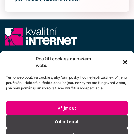
E-mail:
info@kvalitni-internet.cz
Použití cookies na našem
webu
Stanovy
pobočného spolku Kvalitní internet ICTP, z.s.
Cenový výměr pobočného spolku Kvalitní internet ICTP, z.s.
Tento web používá cookies, aby Vám poskytl co nejlepší zážitek při jeho
používání. Některé z těchto cookies jsou nezbytné pro fungování webu,
Přihlášení k odběru newsletteru
jiné nám pomáhají analyzovat jeho využití a vylepšovat jej.
Přijmout
Kliknutím na tlačítko souhlasíte se zpracováním
Odmítnout
os. údajů dle podmínek uvedených
zde
.