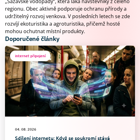
„Sázavské vodopády“, která láká návštěvníky z celého
regionu. Obec aktivně podporuje ochranu přírody a
udržitelný rozvoj venkova. V posledních letech se zde
rozvíjí ekoturistika a agroturistika, přičemž hosté
mohou ochutnat místní produkty.
Doporučené články
internet připojení
04. 08. 2026
Sdílení internetu: Když se soukromí stává