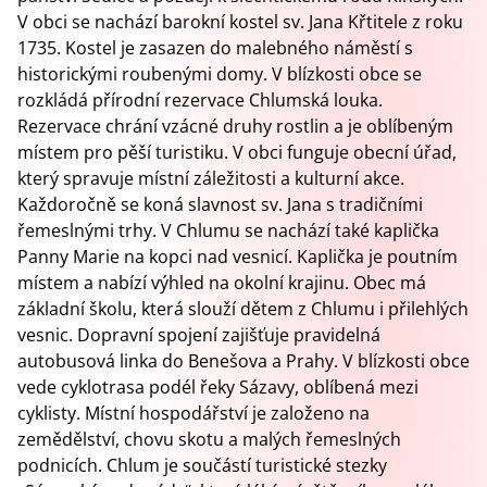
V obci se nachází barokní kostel sv. Jana Křtitele z roku
1735. Kostel je zasazen do malebného náměstí s
historickými roubenými domy. V blízkosti obce se
rozkládá přírodní rezervace Chlumská louka.
Rezervace chrání vzácné druhy rostlin a je oblíbeným
místem pro pěší turistiku. V obci funguje obecní úřad,
který spravuje místní záležitosti a kulturní akce.
Každoročně se koná slavnost sv. Jana s tradičními
řemeslnými trhy. V Chlumu se nachází také kaplička
Panny Marie na kopci nad vesnicí. Kaplička je poutním
místem a nabízí výhled na okolní krajinu. Obec má
základní školu, která slouží dětem z Chlumu i přilehlých
vesnic. Dopravní spojení zajišťuje pravidelná
autobusová linka do Benešova a Prahy. V blízkosti obce
vede cyklotrasa podél řeky Sázavy, oblíbená mezi
cyklisty. Místní hospodářství je založeno na
zemědělství, chovu skotu a malých řemeslných
podnicích. Chlum je součástí turistické stezky