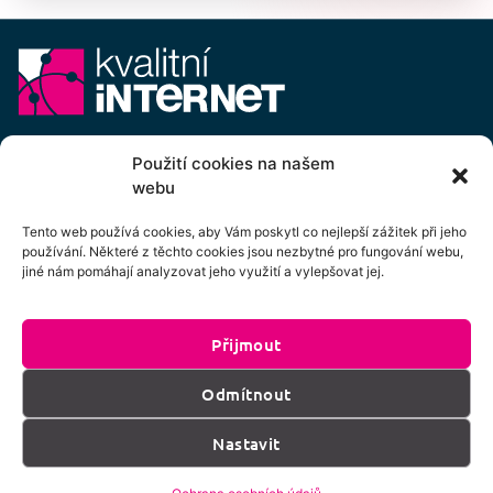
E-mail:
info@kvalitni-internet.cz
Použití cookies na našem
webu
Stanovy
pobočného spolku Kvalitní internet ICTP, z.s.
Cenový výměr pobočného spolku Kvalitní internet ICTP, z.s.
Tento web používá cookies, aby Vám poskytl co nejlepší zážitek při jeho
používání. Některé z těchto cookies jsou nezbytné pro fungování webu,
Přihlášení k odběru newsletteru
jiné nám pomáhají analyzovat jeho využití a vylepšovat jej.
Přijmout
Kliknutím na tlačítko souhlasíte se zpracováním
Odmítnout
os. údajů dle podmínek uvedených
zde
.
Nastavit
Přihlásit k odběru