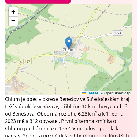
+
−
Leaflet
|
© OpenStreetMap
Chlum je obec v okrese Benešov ve Středočeském kraji.
Leží v údolí řeky Sázavy, přibližně 10 km jihovýchodně
od Benešova. Obec má rozlohu 6,23 km² a k 1. lednu
2023 měla 312 obyvatel. První písemná zmínka o
Chlumu pochází z roku 1352. V minulosti patřila k
panství Sedlec a později k šlechtickému rodu Kinských.