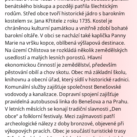
benátského biskupa a později patřila šlechtickým
rodům. Střed obce tvoří historické jádro s barokním
kostelem sv. Jana Křtitele z roku 1735. Kostel je
chráněnou kulturní památkou a vnitřně zdobí bohaté
barokní oltáře. V obci se nachází také kaplička Panny
Marie na vršku kopce, oblíbená výšlapová destinace.
Na území Chlístova se rozkládá několik zemědělských
usedlostí a malých lesních porostů. Hlavní
ekonomickou činností je zemědělství, především
pěstování obilí a chov skotu. Obec má základní školu,
knihovnu a obecní úřad, který sídlí v historické radnici.
Komunální služby zajišťuje společnost Benešovské
vodovody a kanalizace. Dopravní spojení zajišťuje
pravidelná autobusová linka do Benešova a na Prahu.
V letních měsících se konají tradiční slavnosti „Den
obce“ a folklorní festivaly. Mezi zajímavosti patří
archeologické nálezy z doby bronzové, objevené při
výkopových pracích. Obec je součástí turistické trasy