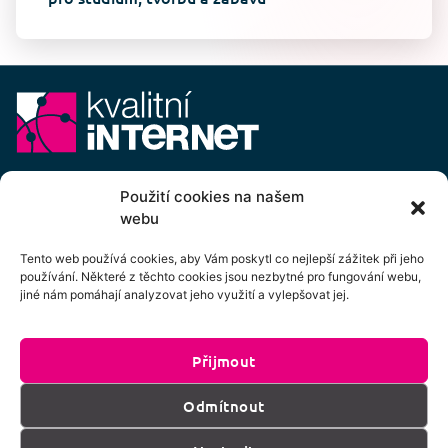
E-mail:
info@kvalitni-internet.cz
Použití cookies na našem
webu
Stanovy
pobočného spolku Kvalitní internet ICTP, z.s.
Cenový výměr pobočného spolku Kvalitní internet ICTP, z.s.
Tento web používá cookies, aby Vám poskytl co nejlepší zážitek při jeho
používání. Některé z těchto cookies jsou nezbytné pro fungování webu,
Přihlášení k odběru newsletteru
jiné nám pomáhají analyzovat jeho využití a vylepšovat jej.
Přijmout
Kliknutím na tlačítko souhlasíte se zpracováním
Odmítnout
os. údajů dle podmínek uvedených
zde
.