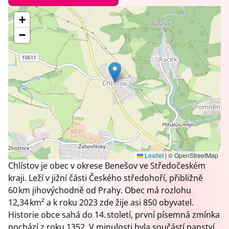
+
−
Leaflet
|
© OpenStreetMap
Chlístov je obec v okrese Benešov ve Středočeském
kraji. Leží v jižní části Českého středohoří, přibližně
60 km jihovýchodně od Prahy. Obec má rozlohu
12,34 km² a k roku 2023 zde žije asi 850 obyvatel.
Historie obce sahá do 14. století, první písemná zmínka
pochází z roku 1352. V minulosti byla součástí panství