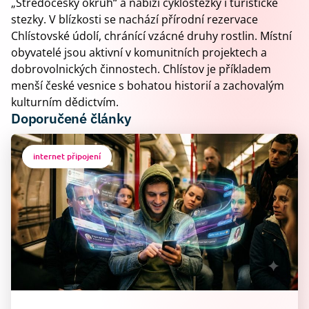
„Středočeský okruh“ a nabízí cyklostezky i turistické
stezky. V blízkosti se nachází přírodní rezervace
Chlístovské údolí, chránící vzácné druhy rostlin. Místní
obyvatelé jsou aktivní v komunitních projektech a
dobrovolnických činnostech. Chlístov je příkladem
menší české vesnice s bohatou historií a zachovalým
kulturním dědictvím.
Doporučené články
internet připojení