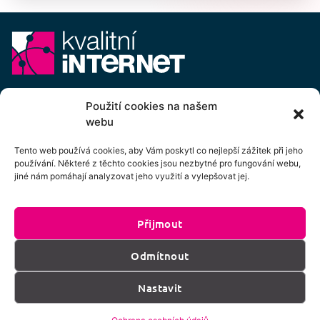
E-mail:
info@kvalitni-internet.cz
Použití cookies na našem
webu
Stanovy
pobočného spolku Kvalitní internet ICTP, z.s.
Cenový výměr pobočného spolku Kvalitní internet ICTP, z.s.
Tento web používá cookies, aby Vám poskytl co nejlepší zážitek při jeho
používání. Některé z těchto cookies jsou nezbytné pro fungování webu,
Přihlášení k odběru newsletteru
jiné nám pomáhají analyzovat jeho využití a vylepšovat jej.
Přijmout
Kliknutím na tlačítko souhlasíte se zpracováním
Odmítnout
os. údajů dle podmínek uvedených
zde
.
Nastavit
Přihlásit k odběru