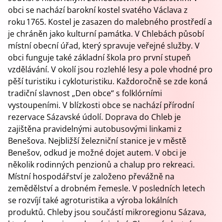
obci se nachází barokní kostel svatého Václava z
roku 1765. Kostel je zasazen do malebného prostředí a
je chráněn jako kulturní památka. V Chlebách působí
místní obecní úřad, který spravuje veřejné služby. V
obci funguje také základní škola pro první stupeň
vzdělávání. V okolí jsou rozlehlé lesy a pole vhodné pro
pěší turistiku i cykloturistiku. Každoročně se zde koná
tradiční slavnost „Den obce“ s folklórními
vystoupeními. V blízkosti obce se nachází přírodní
rezervace Sázavské údolí. Doprava do Chleb je
zajištěna pravidelnými autobusovými linkami z
Benešova. Nejbližší železniční stanice je v městě
Benešov, odkud je možné dojet autem. V obci je
několik rodinných penzionů a chalup pro rekreaci.
Místní hospodářství je založeno převážně na
zemědělství a drobném řemesle. V posledních letech
se rozvíjí také agroturistika a výroba lokálních
produktů. Chleby jsou součástí mikroregionu Sázava,