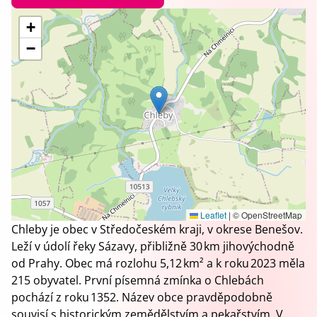
+
−
Leaflet
|
© OpenStreetMap
Chleby je obec v Středočeském kraji, v okrese Benešov.
Leží v údolí řeky Sázavy, přibližně 30 km jihovýchodně
od Prahy. Obec má rozlohu 5,12 km² a k roku 2023 měla
215 obyvatel. První písemná zmínka o Chlebách
pochází z roku 1352. Název obce pravděpodobně
souvisí s historickým zemědělstvím a pekařstvím. V