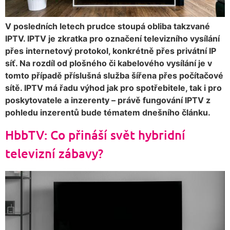
V posledních letech prudce stoupá obliba takzvané
IPTV. IPTV je zkratka pro označení televizního vysílání
přes internetový protokol, konkrétně přes privátní IP
síť. Na rozdíl od plošného či kabelového vysílání je v
tomto případě příslušná služba šířena přes počítačové
sítě. IPTV má řadu výhod jak pro spotřebitele, tak i pro
poskytovatele a inzerenty – právě fungování IPTV z
pohledu inzerentů bude tématem dnešního článku.
HbbTV: Co přináší svět hybridní
televizní zábavy?