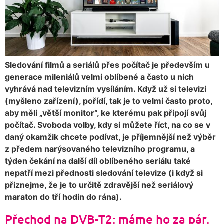
Sledování filmů a seriálů přes počítač je především u
generace mileniálů velmi oblíbené a často u nich
vyhrává nad televizním vysíláním. Když už si televizi
(myšleno zařízení), pořídí, tak je to velmi často proto,
aby měli „větší monitor“, ke kterému pak připojí svůj
počítač. Svoboda volby, kdy si můžete říct, na co se v
daný okamžik chcete podívat, je příjemnější než výběr
z předem narýsovaného televizního programu, a
týden čekání na další díl oblíbeného seriálu také
nepatří mezi přednosti sledování televize (i když si
přiznejme, že je to určitě zdravější než seriálový
maraton do tří hodin do rána).
Přechod na DVB-T2: máme ho za pár.