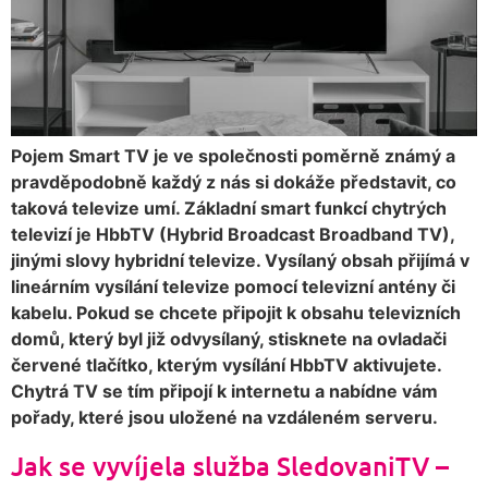
Pojem Smart TV je ve společnosti poměrně známý a
pravděpodobně každý z nás si dokáže představit, co
taková televize umí. Základní smart funkcí chytrých
televizí je HbbTV (Hybrid Broadcast Broadband TV),
jinými slovy hybridní televize. Vysílaný obsah přijímá v
lineárním vysílání televize pomocí televizní antény či
kabelu. Pokud se chcete připojit k obsahu televizních
domů, který byl již odvysílaný, stisknete na ovladači
červené tlačítko, kterým vysílání HbbTV aktivujete.
Chytrá TV se tím připojí k internetu a nabídne vám
pořady, které jsou uložené na vzdáleném serveru.
Jak se vyvíjela služba SledovaniTV –