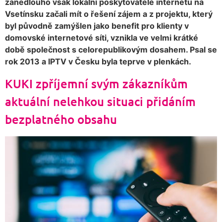
zanedlouho však lokální poskytovatelé internetu na
Vsetínsku začali mít o řešení zájem a z projektu, který
byl původně zamýšlen jako benefit pro klienty v
domovské internetové síti, vznikla ve velmi krátké
době společnost s celorepublikovým dosahem. Psal se
rok 2013 a IPTV v Česku byla teprve v plenkách.
KUKI zpříjemní svým zákazníkům
aktuální nelehkou situaci přidáním
bezplatného obsahu