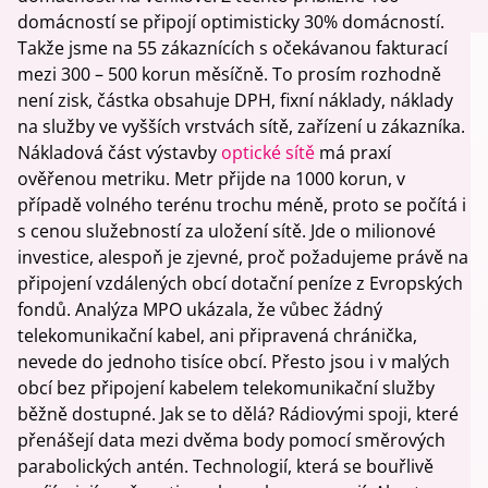
domácností se připojí optimisticky 30% domácností.
Takže jsme na 55 zákaznících s očekávanou fakturací
mezi 300 – 500 korun měsíčně. To prosím rozhodně
není zisk, částka obsahuje DPH, fixní náklady, náklady
na služby ve vyšších vrstvách sítě, zařízení u zákazníka.
Nákladová část výstavby
optické sítě
má praxí
ověřenou metriku. Metr přijde na 1000 korun, v
případě volného terénu trochu méně, proto se počítá i
s cenou služebností za uložení sítě. Jde o milionové
investice, alespoň je zjevné, proč požadujeme právě na
připojení vzdálených obcí dotační peníze z Evropských
fondů. Analýza MPO ukázala, že vůbec žádný
telekomunikační kabel, ani připravená chránička,
nevede do jednoho tisíce obcí. Přesto jsou i v malých
obcí bez připojení kabelem telekomunikační služby
běžně dostupné. Jak se to dělá? Rádiovými spoji, které
přenášejí data mezi dvěma body pomocí směrových
parabolických antén. Technologií, která se bouřlivě