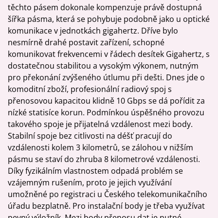
těchto pásem dokonale kompenzuje právě dostupná
šířka pásma, která se pohybuje podobně jako u optické
komunikace v jednotkách gigahertz. Dříve bylo
nesmírně drahé postavit zařízení, schopné
komunikovat frekvencemi v řádech desítek Gigahertz, s
dostatečnou stabilitou a vysokým výkonem, nutným
pro překonání zvýšeného útlumu při dešti. Dnes jde o
komoditní zboží, profesionální radiový spoj s
přenosovou kapacitou klidně 10 Gbps se dá pořídit za
nízké statisíce korun. Podmínkou úspěšného provozu
takového spoje je přijatelná vzdálenost mezi body.
Stabilní spoje bez citlivosti na déšť pracují do
vzdálenosti kolem 3 kilometrů, se zálohou v nižším
pásmu se staví do zhruba 8 kilometrové vzdálenosti.
Díky fyzikálním vlastnostem odpadá problém se
vzájemným rušením, proto je jejich využívání
umožněné po registraci u Českého telekomunikačního
úřadu bezplatně. Pro instalační body je třeba využívat
pevný výložník. Mezi body přenosu dat je nutné