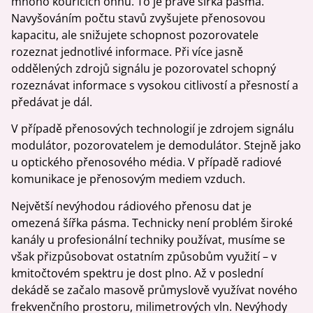
mnoho kouřících ohňů. To je právě šířka pásma.
Navyšováním počtu stavů zvyšujete přenosovou
kapacitu, ale snižujete schopnost pozorovatele
rozeznat jednotlivé informace. Při více jasně
oddělených zdrojů signálu je pozorovatel schopný
rozeznávat informace s vysokou citlivostí a přesností a
předávat je dál.
V případě přenosových technologií je zdrojem signálu
modulátor, pozorovatelem je demodulátor. Stejně jako
u optického přenosového média. V případě radiové
komunikace je přenosovým mediem vzduch.
Největší nevýhodou rádiového přenosu dat je
omezená šířka pásma. Technicky není problém široké
kanály u profesionální techniky používat, musíme se
však přizpůsobovat ostatním způsobům využití – v
kmitočtovém spektru je dost plno. Až v poslední
dekádě se začalo masově průmyslově využívat nového
frekvenčního prostoru, milimetrových vln. Nevýhody