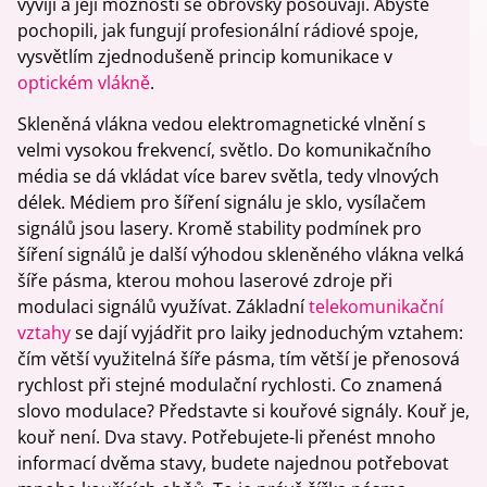
vyvíjí a její možnosti se obrovsky posouvají. Abyste
pochopili, jak fungují profesionální rádiové spoje,
vysvětlím zjednodušeně princip komunikace v
optickém vlákně
.
Skleněná vlákna vedou elektromagnetické vlnění s
velmi vysokou frekvencí, světlo. Do komunikačního
média se dá vkládat více barev světla, tedy vlnových
délek. Médiem pro šíření signálu je sklo, vysílačem
signálů jsou lasery. Kromě stability podmínek pro
šíření signálů je další výhodou skleněného vlákna velká
šíře pásma, kterou mohou laserové zdroje při
modulaci signálů využívat. Základní
telekomunikační
vztahy
se dají vyjádřit pro laiky jednoduchým vztahem:
čím větší využitelná šíře pásma, tím větší je přenosová
rychlost při stejné modulační rychlosti. Co znamená
slovo modulace? Představte si kouřové signály. Kouř je,
kouř není. Dva stavy. Potřebujete-li přenést mnoho
informací dvěma stavy, budete najednou potřebovat