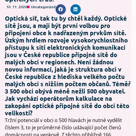
10. 11. 2020
Uncategorized
Optická síť, tak tu by chtěl každý. Optické
sítě jsou, a mají být první volbou pro
připojení obce k nadřazeným prvkům sítě.
Úzkým hrdlem rozvoje vysokorychlostního
přístupu k síti elektronických komunikací
jsou v České republice přípojné sítě do
malých obcí v regionech. Není žádnou
novou informací, jaká je struktura obcí v
České republice z hlediska velkého počtu
malých obcí s nižším počtem občanů. Téměř
3 500 obcí obývá méně nežli 500 obyvatel.
Jak vychází operátorům kalkulace na
zakopání optické přípojné sítě do obcí této
velikosti?
Tržní potenciál v obci o 500 hlavách je nutné vydělit
číslem 3, to je průměrné číslo udávající počet členů
domácnosti na venkově. Z těchto přibližně 166