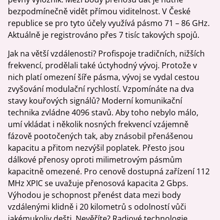
bezpodmínečně vidět přímou viditelnost. V České
republice se pro tyto účely využívá pásmo 71 – 86 GHz.
Aktuálně je registrováno přes 7 tisíc takových spojů.
Jak na větší vzdálenosti? Profispoje tradičních, nižších
frekvencí, prodělali také úctyhodný vývoj. Protože v
nich platí omezení šíře pásma, vývoj se vydal cestou
zvyšování modulační rychlostí. Vzpomínáte na dva
stavy kouřových signálů? Moderní komunikační
technika zvládne 4096 stavů. Aby toho nebylo málo,
umí vkládat i několik nosných frekvencí vzájemně
fázově pootočených tak, aby znásobil přenášenou
kapacitu a přitom nezvýšil poplatek. Přesto jsou
dálkové přenosy oproti milimetrovým pásmům
kapacitně omezené. Pro cenově dostupná zařízení 112
MHz XPIC se uvažuje přenosová kapacita 2 Gbps.
Výhodou je schopnost přenést data mezi body
vzdálenými klidně i 20 kilometrů s odolností vůči
jakémukoliv dešti. Nevěříte? Radiové technologie