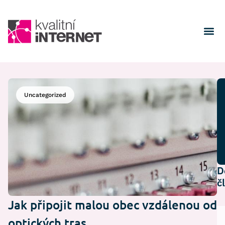
Uncategorized
D
č
Jak připojit malou obec vzdálenou od
optických tras.