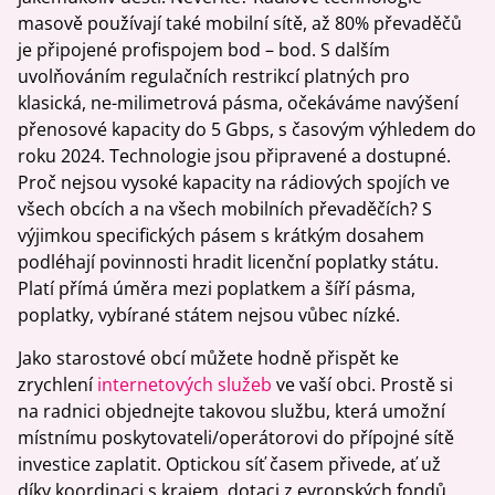
masově používají také mobilní sítě, až 80% převaděčů
je připojené profispojem bod – bod. S dalším
uvolňováním regulačních restrikcí platných pro
klasická, ne-milimetrová pásma, očekáváme navýšení
přenosové kapacity do 5 Gbps, s časovým výhledem do
roku 2024. Technologie jsou připravené a dostupné.
Proč nejsou vysoké kapacity na rádiových spojích ve
všech obcích a na všech mobilních převaděčích? S
výjimkou specifických pásem s krátkým dosahem
podléhají povinnosti hradit licenční poplatky státu.
Platí přímá úměra mezi poplatkem a šíří pásma,
poplatky, vybírané státem nejsou vůbec nízké.
Jako starostové obcí můžete hodně přispět ke
zrychlení
internetových služeb
ve vaší obci. Prostě si
na radnici objednejte takovou službu, která umožní
místnímu poskytovateli/operátorovi do přípojné sítě
investice zaplatit. Optickou síť časem přivede, ať už
díky koordinaci s krajem, dotaci z evropských fondů,