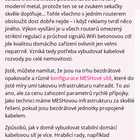
moderní metal, protože ten se se zvukem sekačky
skvěle doplňuje… Tohle všechno s jedním routerem
obsloužit dost dobře nejde – i když reklamy tvrdí něco
jiného. Výkon vysílání je u všech routerů omezený
striktní regulací a průchod signálů WiFi betonovou zdí
jde kvalitou domácího zařízení ovlivnit jen velmi
nepatrně. Vzniká tedy potřeba vybudovat kabelové
rozvody po celé nemovitosti.
Jistě, můžete namítat, že jsou na trhu bezdrátové
opakovače a různé
konfigurace MESHové sítě
, které do
jisté míry umí takovou infrastrukturu nahradit. To asi
ano, ale za cenu zahození parametrů rychlé přípojky.
Jako technici máme MESHovou infrastrukturu za skvělé
řešení, pokud jsou bezdrátové jednotky propojené
kabelem.
Způsobů, jak v domě vybudovat stabilní domácí
kabelovou síť je více. Hraběcí rady, například