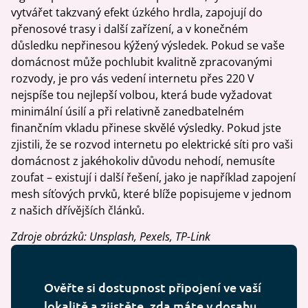
vytvářet takzvaný efekt úzkého hrdla, zapojují do
přenosové trasy i další zařízení, a v konečném
důsledku nepřinesou kýžený výsledek. Pokud se vaše
domácnost může pochlubit kvalitně zpracovanými
rozvody, je pro vás vedení internetu přes 220 V
nejspíše tou nejlepší volbou, která bude vyžadovat
minimální úsilí a při relativně zanedbatelném
finančním vkladu přinese skvělé výsledky. Pokud jste
zjistili, že se rozvod internetu po elektrické síti pro vaši
domácnost z jakéhokoliv důvodu nehodí, nemusíte
zoufat – existují i další řešení, jako je například zapojení
mesh síťových prvků, které blíže popisujeme v jednom
z našich dřívějších článků.
Zdroje obrázků: Unsplash, Pexels, TP-Link
Ověřte si dostupnost připojení ve vaší
lokalitě a zjistěte, zda máte v dosahu