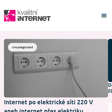
Uncategorized
D
č
Internet po elektrické síti 220 V
aneb internet přes elektriku