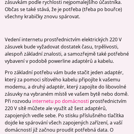
zásuvkám podle rychlosti nejpomalejšího účastníka.
Občas se také stává, že je potřeba (třeba po bouřce)
všechny krabičky znovu spárovat.
Vedení internetu prostřednictvím elektrických 220 V
zásuvek bude vyžadovat dostatek času, trpělivosti,
alespoň základní znalosti, a samozřejmě také potřebné
vybavení v podobě powerline adaptérů a kabelu.
Pro základní potřebu vám bude stačit jeden adaptér,
který za pomoci síťového kabelu připojíte k vašemu
modemu, a druhý adaptér, který zapojíte do libovolné
zásuvky na vybraném místě ve vašem bytě nebo domě.
Při rozvodu
internetu po domácnosti
prostřednictvím
220 V sítě můžete ale využít až šest adaptérů,
zapojených vedle sebe. Po stisku příslušného tlačítka
dojde ke spárování všech zapojených zařízení, a vaší
domácností již začnou proudit potřebná data. O