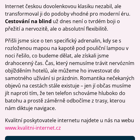
Internet českou dovolenkovou klasiku nezabil, ale
transformoval ji do podoby vhodné pro moderní éru.
Cestování na blind
už dnes není o tvrdém boji o
přežití a nervozitě, ale o absolutní flexibilitě.
Přišli jsme sice o ten specifický adrenalin, kdy se s
rozloženou mapou na kapotě pod pouliční lampou v
noci řešilo, co budeme dělat, ale získali jsme
drahocenný čas. Čas, který nemusíme trávit nervózním
objížděním hotelů, ale můžeme ho investovat do
samotného užívání si prázdnin. Romantika nečekaných
objevů na cestách stále existuje – jen jí občas musíme
jít naproti tím, že ten telefon schováme hluboko do
batohu a prostě záměrně odbočíme z trasy, kterou
nám diktuje navigace.
Kvalitní poskytovatele internetu najdete u nás na webu
www.kvalitni-internet.cz