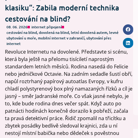
klasiku“: Zabila moderní technika
cestování na blind?
08. 06. 2026
internet připojení
cestování na blind
,
dovolená na blind
,
letní dovolená autem
,
levné
ubytování u moře
,
mobilní internet v zahraničí
,
ubytování přes
internet
Revoluce Internetu na dovolené. Představte si scénu,
která byla ještě na přelomu tisíciletí naprostým
standardem letních měsíců. Rodina nasedá do Felicie
nebo jedničkové Octavie. Na zadním sedadle šustí obří,
napůl roztrhaný papírový autoatlas Evropy, v kufru
chladí polystyrenový box plný namazaných řízků a cíl je
jasný – směr Jadranské moře. Co však jasné nebylo, je
to, kde bude rodina dnes večer spát. Když auto po
patnácti hodinách konečně dorazilo k pobřeží, začala
ta pravá detektivní práce. Řidič zpomalil na třicítku a
zbytek posádky bedlivě sledoval krajnici, zda u ní
nestojí místní babička nebo dědeček s pověstnou