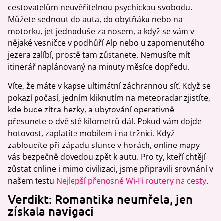
cestovatelům neuvěřitelnou psychickou svobodu.
Můžete sednout do auta, do obytňáku nebo na
motorku, jet jednoduše za nosem, a když se vám v
nějaké vesničce v podhůří Alp nebo u zapomenutého
jezera zalíbí, prostě tam zůstanete. Nemusíte mít
itinerář naplánovaný na minuty měsíce dopředu.
Víte, že máte v kapse ultimátní záchrannou síť. Když se
pokazí počasí, jedním kliknutím na meteoradar zjistíte,
kde bude zítra hezky, a ubytování operativně
přesunete o dvě stě kilometrů dál. Pokud vám dojde
hotovost, zaplatíte mobilem i na tržnici. Když
zabloudíte při západu slunce v horách, online mapy
vás bezpečně dovedou zpět k autu. Pro ty, kteří chtějí
zůstat online i mimo civilizaci, jsme připravili srovnání v
našem testu
Nejlepší přenosné Wi-Fi routery na cesty
.
Verdikt: Romantika neumřela, jen
získala navigaci