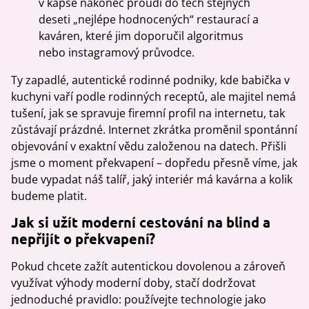
v kapse nakonec proudí do těch stejných
deseti „nejlépe hodnocených“ restaurací a
kaváren, které jim doporučil algoritmus
nebo instagramový průvodce.
Ty zapadlé, autentické rodinné podniky, kde babička v
kuchyni vaří podle rodinných receptů, ale majitel nemá
tušení, jak se spravuje firemní profil na internetu, tak
zůstávají prázdné. Internet zkrátka proměnil spontánní
objevování v exaktní vědu založenou na datech. Přišli
jsme o moment překvapení – dopředu přesně víme, jak
bude vypadat náš talíř, jaký interiér má kavárna a kolik
budeme platit.
Jak si užít moderní cestování na blind a
nepřijít o překvapení?
Pokud chcete zažít autentickou dovolenou a zároveň
využívat výhody moderní doby, stačí dodržovat
jednoduché pravidlo: používejte technologie jako