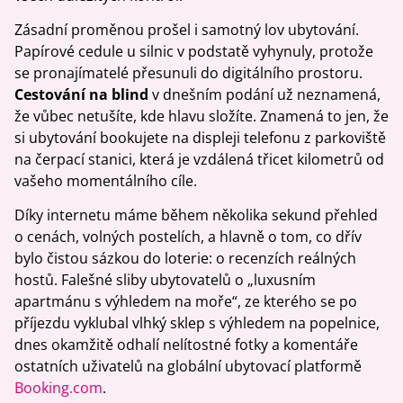
Zásadní proměnou prošel i samotný lov ubytování.
Papírové cedule u silnic v podstatě vyhynuly, protože
se pronajímatelé přesunuli do digitálního prostoru.
Cestování na blind
v dnešním podání už neznamená,
že vůbec netušíte, kde hlavu složíte. Znamená to jen, že
si ubytování bookujete na displeji telefonu z parkoviště
na čerpací stanici, která je vzdálená třicet kilometrů od
vašeho momentálního cíle.
Díky internetu máme během několika sekund přehled
o cenách, volných postelích, a hlavně o tom, co dřív
bylo čistou sázkou do loterie: o recenzích reálných
hostů. Falešné sliby ubytovatelů o „luxusním
apartmánu s výhledem na moře“, ze kterého se po
příjezdu vyklubal vlhký sklep s výhledem na popelnice,
dnes okamžitě odhalí nelítostné fotky a komentáře
ostatních uživatelů na globální ubytovací platformě
Booking.com
.