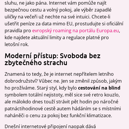
sluhu, ne jako pána. Internet vám pomůže najít
bezpečnou cestu a volný pokoj, ale výběr zapadlé
uličky na večeři už nechte na své intuici. Chcete-li
ušetřit peníze za data mimo EU, prostudujte si oficiální
pravidla pro
evropský roaming na portálu Europa.eu
,
kde najdete aktuální limity a regulace platné pro
letošní rok.
Moderní přístup: Svoboda bez
zbytečného strachu
Znamená to tedy, že je internet nepřítelem letního
dobrodružství? Vůbec ne. Jen se změnil způsob, jakým
ho prožíváme. Starý styl, kdy bylo
cestování na blind
symbolem totální nejistoty, měl sice své retro kouzlo,
ale málokdo dnes touží strávit pět hodin po náročné
patnáctihodinové cestě autem hádáním se s místními
naháněči o cenu za pokoj bez funkční klimatizace.
Dnešní internetové připojení naopak dává