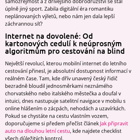
samozřejmost a z dřívějšího dobrodružství se stal
úplně jiný sport. Zabila digitální éra romantiku
neplánovaných výletů, nebo nám jen dala lepší
záchrannou síť?
Internet na dovolené: Od
kartonových cedulí k neúprosným
algoritmům pro cestování na blind
Největší revolucí, kterou mobilní internet do letního
cestování přinesl, je absolutní dostupnost informací v
reálném čase. Tam, kde dřív unavený český řidič
bezradně bloudil jednosměrkami neznámého
chorvatského nebo italského městečka a doufal v
intuici, dnes nastupuje satelitní navigace v mobilu s
online hlášením o zácpách, nehodách a uzavírkách.
Pokud se chystáte na cestu vlastním vozem,
doporučujeme si předem přečíst článek
Jak připravit
auto na dlouhou letní cestu
, kde najdete checklist
všech důležitých kontrol.